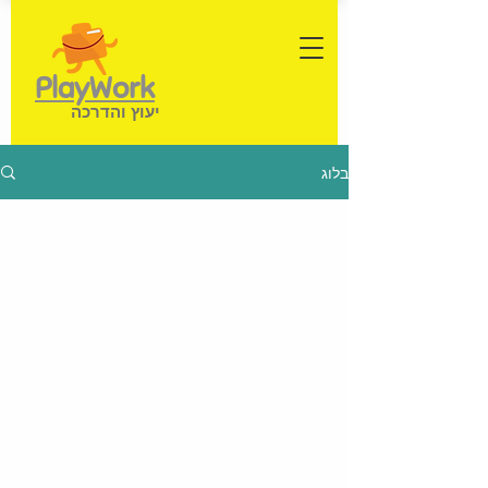
PlayWork
יעוץ והדרכה
בלוג