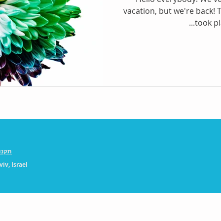
vacation, but we're back!
took pl
תקנו
iv, Israel