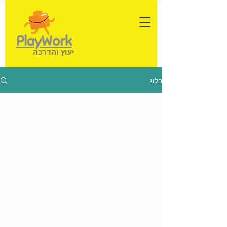
PlayWork
יעוץ והדרכה
בלוג